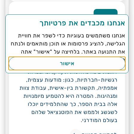
אנחנו מכבדים את פרטיותך
אנחנו משתמשים בעוגיות כדי לשפר את חוויית
תרבות חינוכית ופדגוגיה
הגלישה, להציג פרסומות או תוכן מותאמים ולנתח
פיתוח מיומנויות למידה, כגון: חשיבה
את התנועה באתר. בלחיצה על "אישור" אתה
ביקורתית, פתרון בעיות מורכבות, יצירתיות,
מסכים לשימוש בעוגיות.
אישור
גמישות מחשבתית, מיומנויות טכנולוגיות
דוגמת בינה מלאכותית (AI), ומיומנויות
רגשיות-חברתיות, כגון: מודעות עצמית,
אמפתיה, תקשורת בין-אישית, עבודת צוות
ומנהיגות. המטרה היא להטמיע מיומנויות
אלה בבית הספר, כך שהתלמידים יוכלו
לשגשג ולממש את הפוטנציאל שלהם
בעולם המודרני.