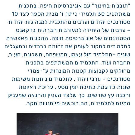
נתוני רקע נמוכים. השאיפה היא
"תובנות בחינוך" עם אוניברסיטת חיפה. בתכנית
תהליכים ייחודיים
לאפשר למספר תלמידים רב ככל
משתתפים 30 תלמידי כיתה ז' מבית הספר לצד 10
האפשר לשבור את המתאם הקיים בין
סטודנטים יהודים וערבים מהתכנית למנהיגות יהודית
המודל העירוני
נתוני רקע לבין סיכויי הצלחה בחברה.
– ערבית של היחידה למעורבות חברתית בדקאנט
הסטודנטים של אוניברסיטת חיפה. התכנית מאפשרת
שילוב כוחות ככלי לשינוי
מי אנחנו
לתלמידים לחקור לעומק את זהותם ברבדים ובמעגלים
שונים –התלמיד מול עצמו, המשפחה, השכונה, העיר,
איך זה עובד?
המשימה שלנו
החברה ועוד. התלמידים המשתתפים בתכנית
מחולקים לקבוצות קטנות המונחות ע"י צמדי
התוכניות שלנו
חזון וערכים
סטודנטים – ערבי ויהודי. לתלמידים ניתנות משימות
שונות כדוגמת כתיבת יומן מסע , עריכת ראיונות
האירועים שלנו
הצוות
והכנת עץ שורשים, כך שלצד העניין וההנאה שמעניק
רשת של בתי ספר בוגרים
המיזם לתלמידים, הם רוכשים מיומנויות חקר.
יצירת קשר
מדריך דיגיטלי למנהלים -
תשפ״ו